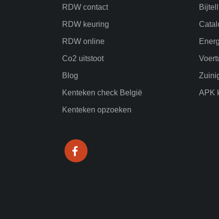
RDW contact
Bijtel
RDW keuring
Catal
RDW online
Energ
Co2 uitstoot
Voert
Blog
Zuini
Kenteken check België
APK k
Kenteken opzoeken