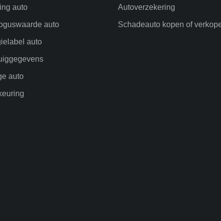
ling auto
Autoverzekering
oguswaarde auto
Schadeauto kopen of verkop
ielabel auto
uiggegevens
ge auto
euring