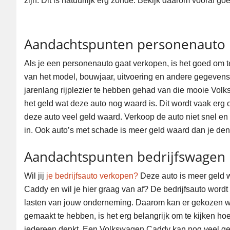
zijn. Dit is natuurlijk erg zonde. Bekijk daarom vooraf g
Aandachtspunten personenauto
Als je een personenauto gaat verkopen, is het goed om 
van het model, bouwjaar, uitvoering en andere gegeven
jarenlang rijplezier te hebben gehad van die mooie Volk
het geld wat deze auto nog waard is. Dit wordt vaak erg
deze auto veel geld waard. Verkoop de auto niet snel e
in. Ook auto’s met schade is meer geld waard dan je den
Aandachtspunten bedrijfswagen
Wil jij
je bedrijfsauto verkopen?
Deze auto is meer geld w
Caddy en wil je hier graag van af? De bedrijfsauto wordt 
lasten van jouw onderneming. Daarom kan er gekozen wo
gemaakt te hebben, is het erg belangrijk om te kijken ho
iedereen denkt. Een Volkswagen Caddy kan nog veel gel